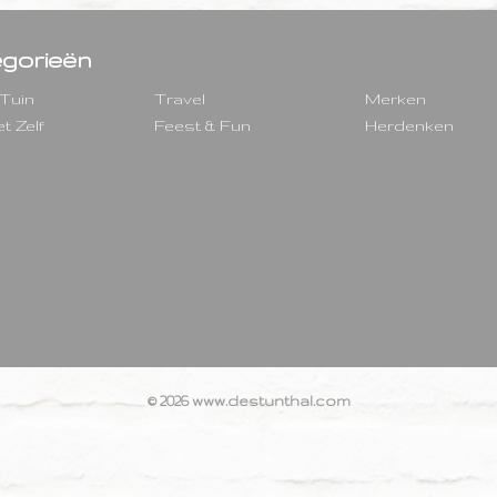
gorieën
 Tuin
Travel
Merken
t Zelf
Feest & Fun
Herdenken
© 2026 www.destunthal.com