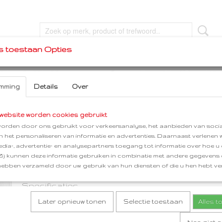
s toestaan Opties
VEL
FEEST & FUN
MERKEN
HERDENKEN
mming
Details
Over
g - populair
Glasvezelbehang - populair
website worden cookies gebruikt
orden door ons gebruikt voor verkeersanalyse, het aanbieden van socia
en het personaliseren van informatie en advertenties. Daarnaast verlenen
€ 49,95
(inclusief btw 21%)
edia-, advertentie- en analysepartners toegang tot informatie over hoe u 
✘
Niet op voorraad
 Zij kunnen deze informatie gebruiken in combinatie met andere gegevens d
hebben verzameld door uw gebruik van hun diensten of die u hen hebt ver
Specificaties
Later opnieuw tonen
Selectie toestaan
Alles 
Productcode
4009266823497
Omschrijving
EAN code
4009266823497