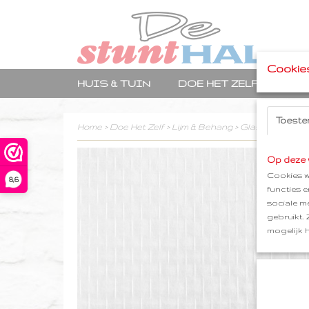
Cookie
HUIS & TUIN
DOE HET ZELF
TRA
Toeste
Home
>
Doe Het Zelf
>
Lijm & Behang
>
Glasvezelbehan
Op deze 
Cookies w
8,6
functies 
sociale m
gebruikt.
mogelijk 