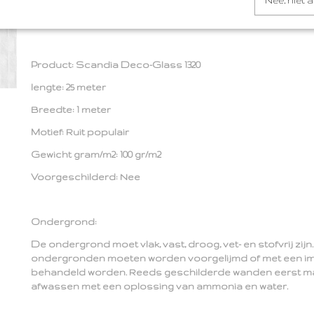
Nee, niet 
Scandia Deco-Glass Glasweefselbehang - Glasvezelbehan
1320
Product: Scandia Deco-Glass 1320
lengte: 25 meter
Breedte: 1 meter
Motief: Ruit populair
Gewicht gram/m2: 100 gr/m2
Voorgeschilderd: Nee
Ondergrond:
De ondergrond moet vlak, vast, droog, vet- en stofvrij zij
ondergronden moeten worden voorgelijmd of met een i
behandeld worden. Reeds geschilderde wanden eerst ma
afwassen met een oplossing van ammonia en water.