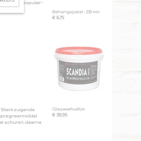
akkoord
g - Ruit populair -
Behangspatel - 230 mm
€ 6,75
Glasweefsellijm
n. Sterk zuigende
€ 39,95
mpregneermiddel
t schuren, daarna