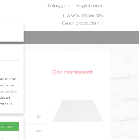
Inloggen
Registreren
UW WINKELWAGEN
Geen producten
(0)
Ook interessant
le media-
 we onze
onze site
ie zij
strekt.
toestaan