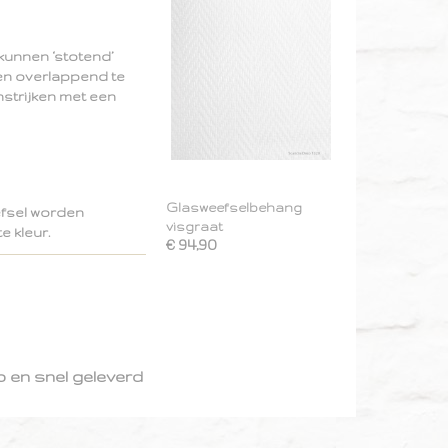
kunnen ‘stotend’
nen overlappend te
nstrijken met een
Glasweefselbehang
efsel worden
visgraat
e kleur.
€ 94,90
 en snel geleverd