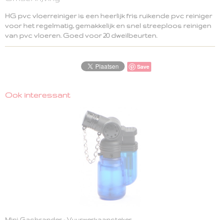
8711577269296
HG pvc vloerreiniger is een heerlijk fris ruikende pvc reiniger
EAN code
voor het regelmatig, gemakkelijk en snel streeploos reinigen
871157726929
van pvc vloeren. Goed voor 20 dweilbeurten.
Save
Ook interessant
Mini Gasbrander - Vuurwerkaansteker