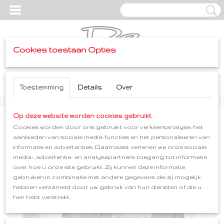
Cookies toestaan Opties
Inloggen
Registreren
UW WINKELWAGEN
Geen producten
Toestemming
Details
Over
(0)
Home
Op deze website worden cookies gebruikt
>
Huis & Tuin
>
HG pvc vloerreiniger - 1L
Cookies worden door ons gebruikt voor verkeersanalyse, het
aanbieden van sociale media-functies en het personaliseren van
informatie en advertenties. Daarnaast verlenen we onze sociale
media-, advertentie- en analysepartners toegang tot informatie
over hoe u onze site gebruikt. Zij kunnen deze informatie
gebruiken in combinatie met andere gegevens die zij mogelijk
hebben verzameld door uw gebruik van hun diensten of die u
hen hebt verstrekt.