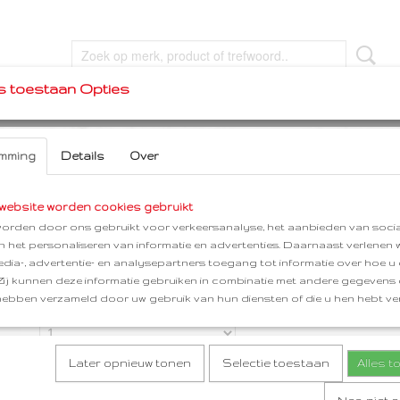
s toestaan Opties
VEL
FEEST & FUN
MERKEN
HERDENKEN
mming
Details
Over
Camp Active Voetpomp
website worden cookies gebruikt
orden door ons gebruikt voor verkeersanalyse, het aanbieden van socia
en het personaliseren van informatie en advertenties. Daarnaast verlenen
€ 11,95
(inclusief btw 21%)
edia-, advertentie- en analysepartners toegang tot informatie over hoe u 
✓
Op voorraad
- Levertijd 2 werkdagen
 Zij kunnen deze informatie gebruiken in combinatie met andere gegevens d
hebben verzameld door uw gebruik van hun diensten of die u hen hebt ver
Aantal
Later opnieuw tonen
Selectie toestaan
Alles 
IN WINKELWAGEN