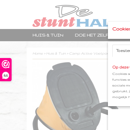
Cookie
HUIS & TUIN
DOE HET ZELF
TRA
Toeste
Home
>
Huis & Tuin
>
Camp Active Voetpomp
Op deze 
Cookies w
8,6
functies 
sociale m
gebruikt.
mogelijk 