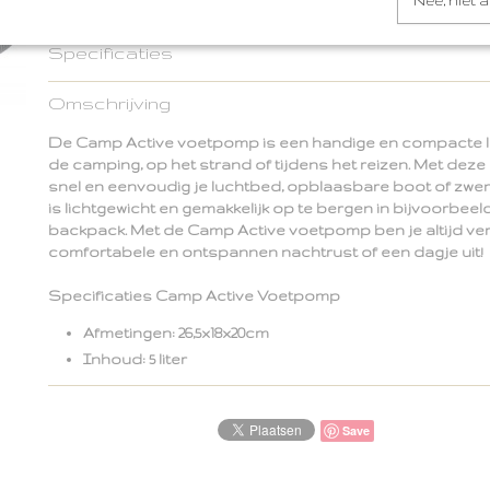
Nee, niet 
Specificaties
Productcode
8711252441689
Omschrijving
EAN code
8711252441689
De Camp Active voetpomp is een handige en compacte 
de camping, op het strand of tijdens het reizen. Met de
snel en eenvoudig je luchtbed, opblaasbare boot of z
is lichtgewicht en gemakkelijk op te bergen in bijvoorbeeld
backpack. Met de Camp Active voetpomp ben je altijd ve
comfortabele en ontspannen nachtrust of een dagje uit!
Specificaties Camp Active Voetpomp
Afmetingen: 26,5x18x20cm
Inhoud: 5 liter
Save