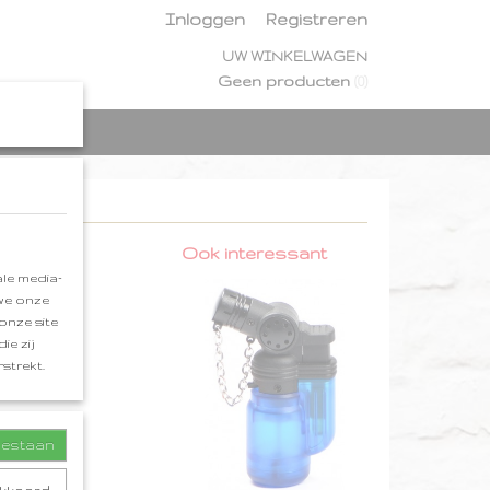
Inloggen
Registreren
UW WINKELWAGEN
Geen producten
(0)
Ook interessant
le media-
 we onze
onze site
ie zij
strekt.
toestaan