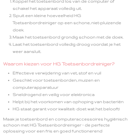
Koppel het toetsenbord los
van de computer of
schakel het apparaat volledig uit.
Spuit een kleine hoeveelheid
HG
Toetsenbordreiniger
op een
schone, niet-pluizende
doek
.
Maak het toetsenbord
grondig schoon
met de doek.
Laat het toetsenbord volledig
droog
voordat je het
weer aansluit.
Waarom kiezen voor HG Toetsenbordreiniger?
Effectieve verwijdering
van vet, stof en vuil
Geschikt voor
toetsenborden, muizen en
computerapparatuur
Sneldrogend
en veilig voor elektronica
Helpt bij het voorkomen van ophoping van bacteriën
HG staat garant voor kwaliteit: doet
wat het belooft!
Maak je toetsenbord en computeraccessoires hygiënisch
schoon met
HG Toetsenbordreiniger
– de perfecte
oplossing voor een fris en goed functionerend