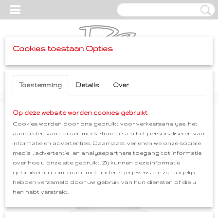
Cookies toestaan Opties
Inloggen
Registreren
UW WINKELWAGEN
Geen producten
Toestemming
Details
Over
(0)
Home
Op deze website worden cookies gebruikt
>
Huis & Tuin
>
Toetsenbordreiniger
Cookies worden door ons gebruikt voor verkeersanalyse, het
aanbieden van sociale media-functies en het personaliseren van
informatie en advertenties. Daarnaast verlenen we onze sociale
media-, advertentie- en analysepartners toegang tot informatie
over hoe u onze site gebruikt. Zij kunnen deze informatie
gebruiken in combinatie met andere gegevens die zij mogelijk
hebben verzameld door uw gebruik van hun diensten of die u
hen hebt verstrekt.