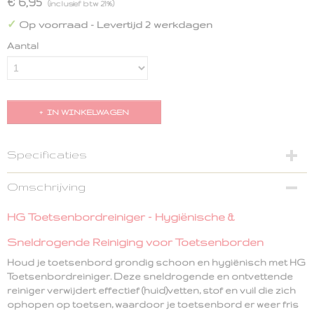
€ 6,95
(inclusief btw 21%)
✓
Op voorraad
- Levertijd 2 werkdagen
Aantal
IN WINKELWAGEN
Specificaties
Productcode
Omschrijving
8711577061739
EAN code
HG Toetsenbordreiniger – Hygiënische &
8711577061739
Sneldrogende Reiniging voor Toetsenborden
Houd je toetsenbord grondig schoon en hygiënisch met
HG
Toetsenbordreiniger
. Deze sneldrogende en ontvettende
reiniger verwijdert effectief
(huid)vetten, stof en vuil
die zich
ophopen op toetsen, waardoor je toetsenbord er weer fris