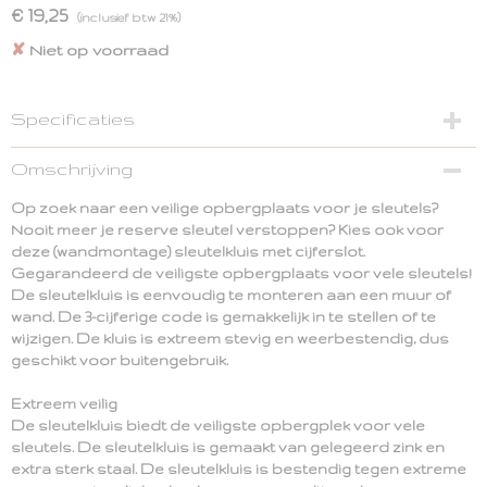
€ 19,25
(inclusief btw 21%)
✘
Niet op voorraad
Specificaties
Productcode
Omschrijving
8719274347613
Op zoek naar een veilige opbergplaats voor je sleutels?
EAN code
Nooit meer je reserve sleutel verstoppen? Kies ook voor
8719274347613
deze (wandmontage) sleutelkluis met cijferslot.
Netto gewicht
Gegarandeerd de veiligste opbergplaats voor vele sleutels!
0,61 Kg
De sleutelkluis is eenvoudig te monteren aan een muur of
Afmetingen (l,b,h)
wand. De 3-cijferige code is gemakkelijk in te stellen of te
9,50 x 5 x 5 cm
wijzigen. De kluis is extreem stevig en weerbestendig, dus
geschikt voor buitengebruik.
Extreem veilig
De sleutelkluis biedt de veiligste opbergplek voor vele
sleutels. De sleutelkluis is gemaakt van gelegeerd zink en
extra sterk staal. De sleutelkluis is bestendig tegen extreme