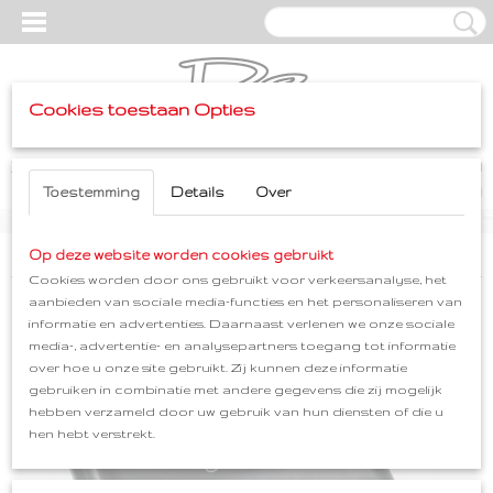
Cookies toestaan Opties
Inloggen
Registreren
UW WINKELWAGEN
Geen producten
Toestemming
Details
Over
(0)
Home
Op deze website worden cookies gebruikt
>
Huis & Tuin
>
Sleutels & Sloten
>
Stahlex Sleutelkluis
Cookies worden door ons gebruikt voor verkeersanalyse, het
aanbieden van sociale media-functies en het personaliseren van
informatie en advertenties. Daarnaast verlenen we onze sociale
media-, advertentie- en analysepartners toegang tot informatie
over hoe u onze site gebruikt. Zij kunnen deze informatie
gebruiken in combinatie met andere gegevens die zij mogelijk
hebben verzameld door uw gebruik van hun diensten of die u
hen hebt verstrekt.