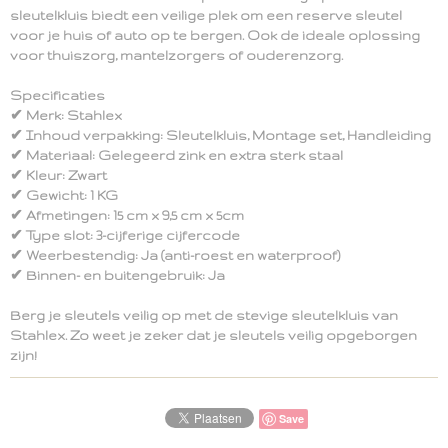
sleutelkluis biedt een veilige plek om een reserve sleutel
voor je huis of auto op te bergen. Ook de ideale oplossing
voor thuiszorg, mantelzorgers of ouderenzorg.
Specificaties
✔ Merk: Stahlex
✔ Inhoud verpakking: Sleutelkluis, Montage set, Handleiding
✔ Materiaal: Gelegeerd zink en extra sterk staal
✔ Kleur: Zwart
✔ Gewicht: 1 KG
✔ Afmetingen: 15 cm x 9,5 cm x 5cm
✔ Type slot: 3-cijferige cijfercode
✔ Weerbestendig: Ja (anti-roest en waterproof)
✔ Binnen- en buitengebruik: Ja
Berg je sleutels veilig op met de stevige sleutelkluis van
Stahlex. Zo weet je zeker dat je sleutels veilig opgeborgen
zijn!
Save