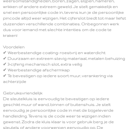
weersomstandigheden, boren, zagen, slijpen, hameren,
wrikken of andere extreem geweld. Je stelt gemakkelijk en
snel een persoonlijke code in, tevens kun je de persoonlijke
pincode altijd weer wijzigen. Het cijferslot biedt tot maar liefst
duizenden verschillende combinaties. Onbegonnen werk
dus voor iemand met slechte intenties om de code te
kraken!
Voordelen
✔ Weerbestendige coating: roestvrij en waterdicht
✔ Duurzaam en extreem stevig materiaal, metalen behuizing
✔ 3-cijferig mechanisch slot, extra veilig
✔ Weerbestendige afschermkap
✔ Te bevestigen op iedere soort muur, verankering via
achterzijde
Gebruiksvriendelijk
De sleutelkluis is eenvoudig te bevestigen op iedere
geschikt muur of wand, binnen of buitenshuis. Je stelt
eenvoudig je persoonlijke code in met de bijgeleverde
handleiding. Tevens is de code weer te wijzigen indien
gewenst. Zodra de kluis klaar is voor gebruik berg je de
sleutels of andere voorwerpen eenvoudig op. De