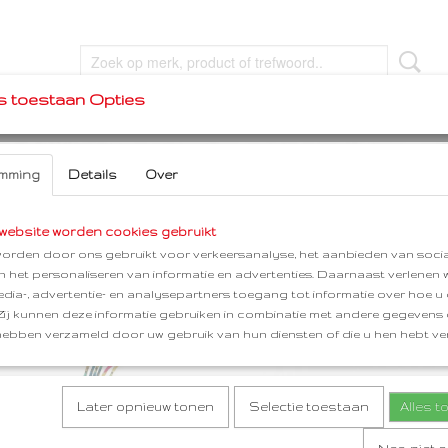
s toestaan Opties
VEL
FEEST & FUN
MERKEN
HERDENKEN
mming
Details
Over
alen)
website worden cookies gebruikt
r op:
orden door ons gebruikt voor verkeersanalyse, het aanbieden van socia
en het personaliseren van informatie en advertenties. Daarnaast verlenen
edia-, advertentie- en analysepartners toegang tot informatie over hoe u 
 Zij kunnen deze informatie gebruiken in combinatie met andere gegevens d
hebben verzameld door uw gebruik van hun diensten of die u hen hebt ver
Later opnieuw tonen
Selectie toestaan
Alles 