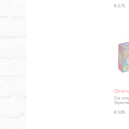
€ 2,75
Gron
De ori
Spinne
€ 5,95