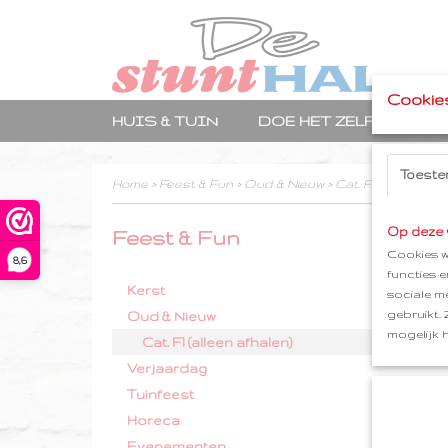
Cookie
HUIS & TUIN
DOE HET ZELF
TRA
Toeste
Home
>
Feest & Fun
>
Oud & Nieuw
>
Cat. F1 (alleen afh
Op deze 
Feest & Fun
Sortee
Cookies w
8,6
functies 
Kerst
sociale m
gebruikt.
Oud & Nieuw
mogelijk 
Cat. F1 (alleen afhalen)
Verjaardag
Tuinfeest
Horeca
Evenementen