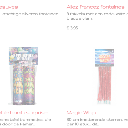
vesuves
Allez francez fontaines
e krachtige zilveren fonteinen.
3 fakkels met een rode, witte 
blauwe vlam.
€ 3,95
table bomb surprise
Magic Whip
eine tafel bommetjes die
30 cm knetterende sterren, v
ti door de kamer…
per 10 stuk… dit…