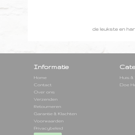
de leukste en ha
Informatie
Cate
Home
Huis &
Contact
Doe He
Over ons
Verzenden
Retourneren
Garantie & Klachten
Voorwaarden
Privacybeleid