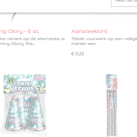
Nee, niet 
g Glory - 6 st.
Aansteeklont
ke variant op de sterretjes is
Steek vuurwerk op een veilig
ning Glory. Als…
manier aan.
€ 0,25