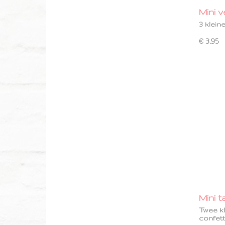
Mini 
3 klein
€ 3,95
Mini 
Twee kl
confet