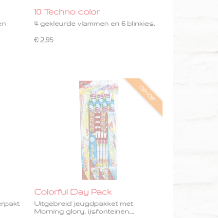
10 Techno color
en
4 gekleurde vlammen en 6 blinkies.
€ 2,95
OP=OP
Colorful Day Pack
erpakt
Uitgebreid jeugdpakket met
Morning glory, ijsfonteinen,…