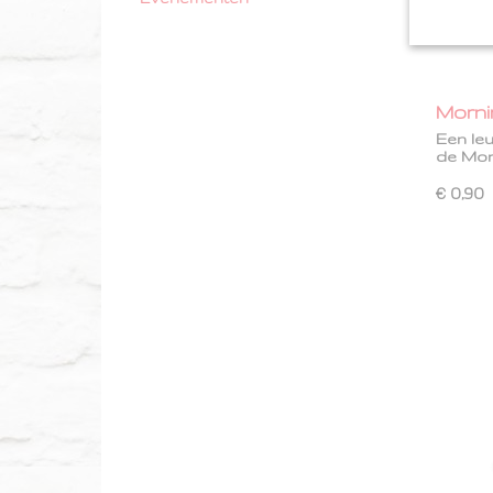
Mornin
Een leu
de Mor
€ 0,90