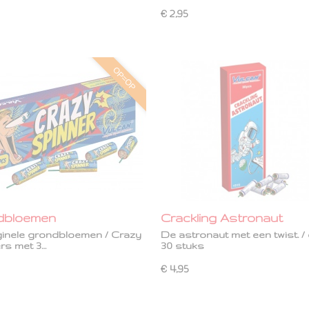
€ 2,95
OP=OP
dbloemen
Crackling Astronaut
ginele grondbloemen / Crazy
De astronaut met een twist. / 
rs met 3…
30 stuks
€ 4,95