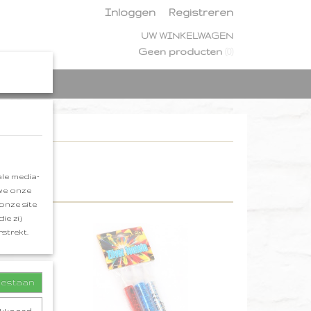
Inloggen
Registreren
UW WINKELWAGEN
Geen producten
(0)
le media-
 we onze
onze site
ie zij
strekt.
toestaan